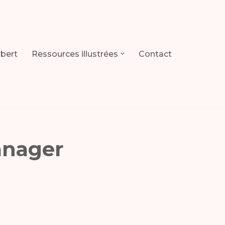
rbert
Ressources illustrées
Contact
anager