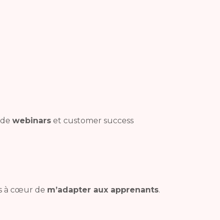
 de
webinars
et customer success
rs à cœur de
m’adapter aux apprenants
.