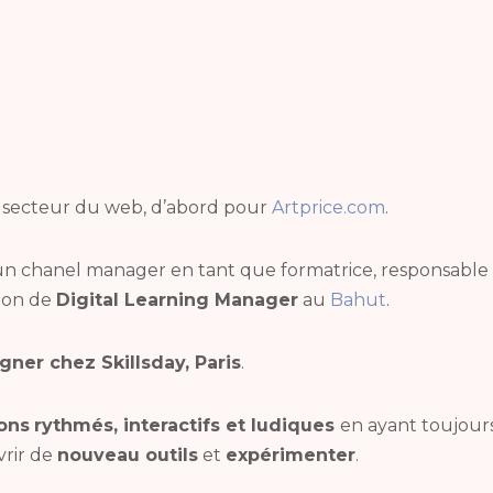
le secteur du web, d’abord pour
Artprice.com
.
 un chanel manager en tant que formatrice, responsable
tion de
Digital Learning Manager
au
Bahut
.
gner chez Skillsday, Paris
.
ons
rythmés, interactifs et ludiques
en ayant toujou
vrir de
nouveau outils
et
expérimenter
.