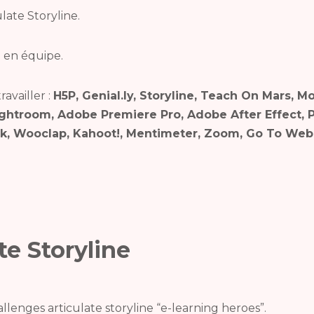
ulate Storyline.
il en équipe.
ravailler :
H5P, Genial.ly, Storyline, Teach On Mars, 
ightroom, Adobe Premiere Pro, Adobe After Effect, 
k, Wooclap, Kahoot!, Mentimeter, Zoom, Go To Webi
te Storyline
llenges articulate storyline “e-learning heroes”.