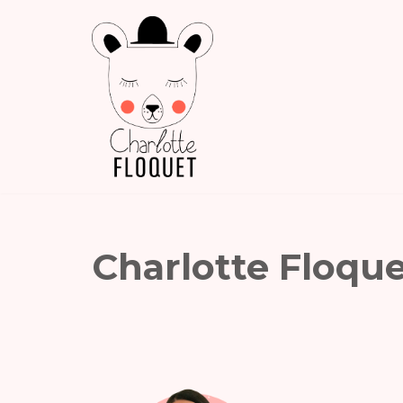
Aller
au
contenu
Charlotte Floque