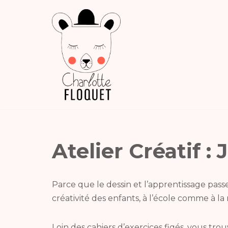
Aller
au
contenu
Atelier Créatif 
Parce que le dessin et l’apprentissage passe
créativité des enfants, à l’école comme à la
Loin des cahiers d’exercices figés, vous trou