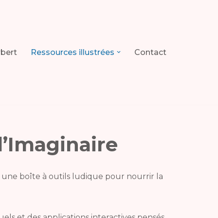
rbert
Ressources illustrées
Contact
d’Imaginaire
 une boîte à outils ludique pour nourrir la
suels et des applications interactives pensés