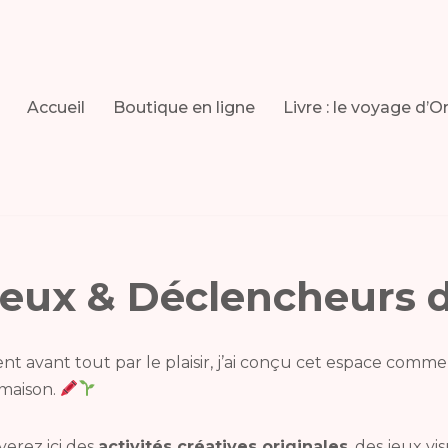
Accueil
Boutique en ligne
Livre : le voyage d’O
: Jeux & Déclencheurs 
nt avant tout par le plaisir, j’ai conçu cet espace comme
 maison.
verez ici des
activités créatives originales
, des jeux vi