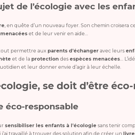
et de l’écologie avec les enfa
re
, en quête d’un nouveau foyer. Son chemin croisera c
 menacées
et de leur venir en aide…
 tout permettre aux
parents
d’échanger
avec leurs
enf
nète
et de la
protection
des
espèces menacées
… L’id
otidien et leur donner envie d’agir à leur échelle.
’écologie, se doit d’être éc
re éco-responsable
ur
sensibiliser les enfants à l’écologie
sans tenir com
 j’ai travaillé à trouver des solution afin de créer un
livre