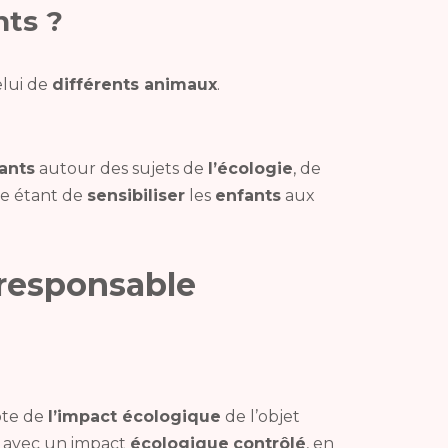
nts ?
elui de
différents animaux
.
ants
autour des sujets de
l’écologie
, de
ée étant de
sensibiliser
les
enfants
aux
o-responsable
pte de
l’impact écologique
de l’objet
avec un impact
écologique
contrôlé
, en