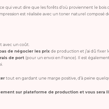
ce qui veut dire que les forêts d’où proviennent le boi
’impression est réalisée avec un toner naturel composé d
t avec un coût.
as de négocier les prix
de production et j’ai dû fixer l
rais de port
(pour un envoi en France). Il est également d
i.
xer
tout en gardant une marge positive, d’à peine quelq
uement sur plateforme de production et vous sera li