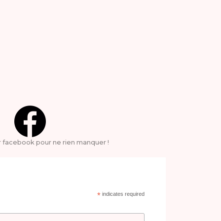
r facebook pour ne rien manquer !
*
indicates required