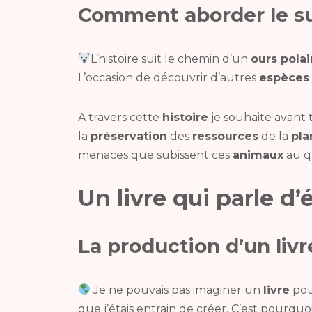
Comment aborder le suj
L’histoire suit le chemin d’un
ours polai
L’occasion de découvrir d’autres
espèces
A travers cette
histoire
je souhaite avant
la
préservation
des
ressources
de la
pla
menaces que subissent ces
animaux
au qu
Un livre qui parle d
La production d’un liv
Je ne pouvais pas imaginer un
livre
po
que j’étais entrain de créer. C’est pourquoi