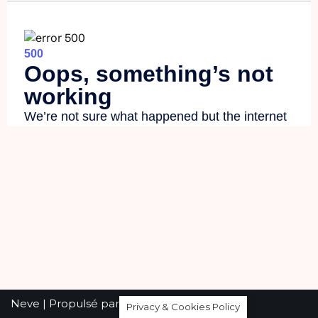
Neve
| Propulsé par
WordPress
Privacy & Cookies Policy