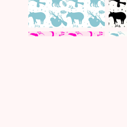
Neve
| Propulsé par
WordPress