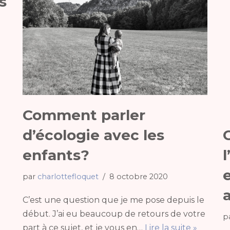
s
Comment parler
d’écologie avec les
enfants?
par
charlottefloquet
8 octobre 2020
C’est une question que je me pose depuis le
début. J’ai eu beaucoup de retours de votre
p
part à ce sujet, et je vous en…
Lire la suite »