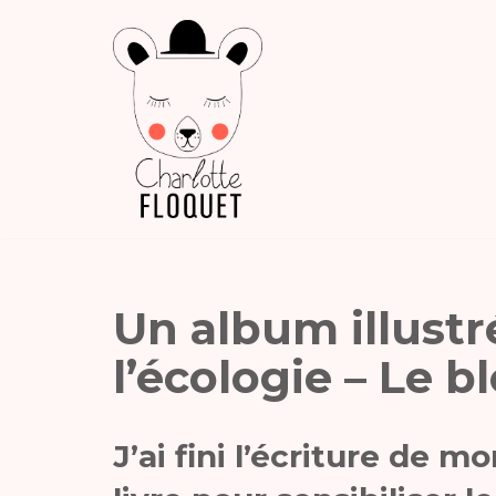
Aller
au
contenu
Un album illustré
l’écologie – Le b
J’ai fini l’écriture de m